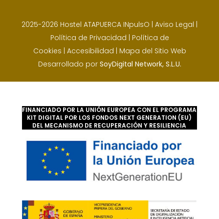
2025-2026 Hostel ATAPUERCA INpulsO |
Aviso Legal
|
Política de Privacidad
|
Política de
Cookies
|
Accesibilidad
|
Mapa del Sitio Web
Desarrollado por
SoyDigital Network, S.L.U.
FINANCIADO POR LA UNIÓN EUROPEA CON EL PROGRAMA
KIT DIGITAL POR LOS FONDOS NEXT GENERATION (EU)
DEL MECANISMO DE RECUPERACIÓN Y RESILIENCIA